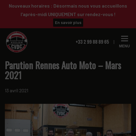
Passer
Passer
Nouveaux horaires : Désormais nous vous accueillons
à
au
l'après-midi UNIQUEMENT sur rendez-vous !
la
contenu
En savoir plus
navigation
principal
principale
+33 2 99 88 89 65
MENU
Parution Rennes Auto Moto – Mars
2021
13 avril 2021