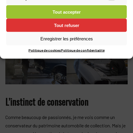
Marketi
Chaque rénovation est personnalisée, elle va suivre les
Tout accepter
inspirations du véhicule ainsi que les
exigences du
propriétaire
pour en faire une
voiture de collection unique
Tout refuser
et en parfait état.
Enregistrer les préférences
Politique de cookies
Politique de confidentialité
L’instinct de conservation
Comme beaucoup de passionnés, je me vois comme un
conservateur du patrimoine automobile de collection. Mais je