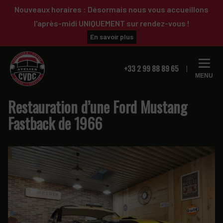
Passer
Passer
Nouveaux horaires : Désormais nous vous accueillons
à
au
l'après-midi UNIQUEMENT sur rendez-vous !
la
contenu
En savoir plus
navigation
principal
principale
+33 2 99 88 89 65
MENU
Restauration d’une Ford Mustang
Fastback de 1966