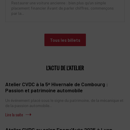
Restaurer une voiture ancienne : bien plus qu’un simple
placement financier Avant de parler chiffres, commençons
par la...
Tous les billets
L'ACTU DE L'ATELIER
Atelier CVDC à la 5ᵉ Hivernale de Combourg :
Passion et patrimoine automobile
Un événement placé sous le signe du patrimoine, de la mécanique et
de la passion automobile...
Atelier CVDC au salon Epoqu’Auto 2025 à Lyon