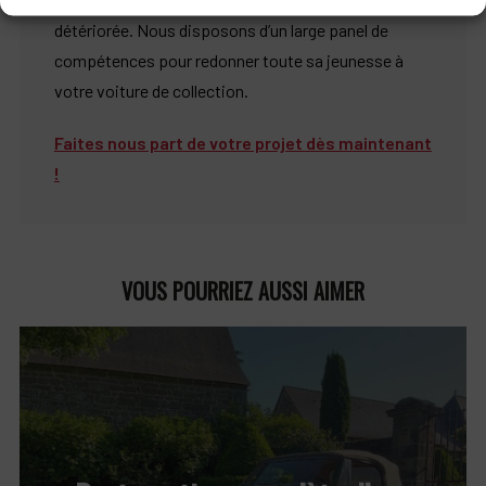
détériorée. Nous disposons d’un large panel de
compétences pour redonner toute sa jeunesse à
votre voiture de collection.
Faites nous part de votre projet dès maintenant
!
VOUS POURRIEZ AUSSI AIMER