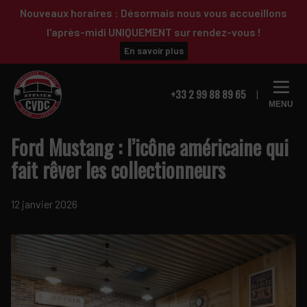
Passer
Passer
Nouveaux horaires : Désormais nous vous accueillons
à
au
l'après-midi UNIQUEMENT sur rendez-vous !
la
contenu
En savoir plus
navigation
principal
principale
+33 2 99 88 89 65
MENU
Ford Mustang : l’icône américaine qui
fait rêver les collectionneurs
12 janvier 2026