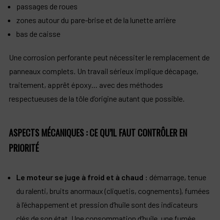
passages de roues
zones autour du pare-brise et de la lunette arrière
bas de caisse
Une corrosion perforante peut nécessiter le remplacement de
panneaux complets. Un travail sérieux implique décapage,
traitement, apprêt époxy… avec des méthodes
respectueuses de la tôle d’origine autant que possible.
ASPECTS MÉCANIQUES : CE QU’IL FAUT CONTRÔLER EN
PRIORITÉ
Le moteur se juge à froid et à chaud :
démarrage, tenue
du ralenti, bruits anormaux (cliquetis, cognements), fumées
à l’échappement et pression d’huile sont des indicateurs
clés de son état. Une consommation d’huile, une fumée